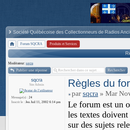
Société Québécoise des Collectionneurs de Radios Anc
Forum SQCRA
Produits et Services
Rè
Modérateur:
sqcra
Publier une réponse
Règles du fo
sqcra
Site Admin
par
sqcra
» Mar Nov
Message(s) :
24
Le forum est un o
Inscrit le :
Jeu Juil 11, 2002 6:14 pm
les textes doivent 
sur des sujets r