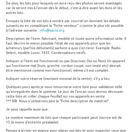
De plus, les lots pour lesquels on aura reçu des photos seront avantagés
car ils seront mis à l’encan dès le début, c’est-à-dire avant les dons et les
autres lots.
Envoyez la liste de vos lots à vendre par courriel en donnant les détails
suivants ou en complétant la “Fiche vendeur” ci-jointe le plus tôt possible
à l’adresse suivante :
info@sqcra.org
Description de l’item: Fabricant, modèle et toute autre information utile. Il
faut décrire le mieux possible l’état de vos appareils pour que les
acheteurs (parfois débutants) sachent à quoi s’en tenir. Exemple: Radio
Select, modèle Luxor, 1932. Condensateurs neufs.
Indiquer si l’item est fonctionnel ou pas (Inscrivez Oui ou Non) Un appareil
qui fonctionne mal (hum, grinche, cordon coupé, non testé etc) devrait
être mentionné comme non-fonctionnel, même s’il est complet.
Indiquer votre réserve (montant minimal de la vente), s’il y a lieu
Quelques jours après je vous retournerai votre liste pour validation telle
qu’enregistrée dans le système. Le jour de l’encan vous devrez découper
cette liste et coller chaque feuillet sur vos appareils en vente.
*** NB: Nous n’utiliserons plus la “fiche descriptive de matériel”.
Je vous rappelle aussi que :
Le nombre maximum de lots que chaque participant peut inscrire est de
15 (à moins d’entente préalable).
Pensez à arriver en avance pour placer vos lots et pour inspecter ceux que